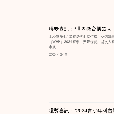
獲獎喜訊：“世界教育機器人（
本校選派4組參賽隊伍由蔡佰祿、林錦洪老
（WER）2024賽季世界錦標賽。是次
市航...
2024/12/19
獲獎喜訊：“2024青少年科