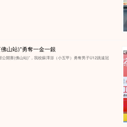
(佛山站)”勇奪一金一銀
徑公開賽(佛山站)”，我校蘇澤澎（小五甲）勇奪男子U12跳遠冠