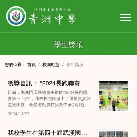
學生獎項
您的位置：
首頁
/
校園動態
/
學生獎項
獲獎喜訊： “2024長跑聯賽第三回合”奪得優異成績
日前，由澳門田徑總會主辦的“2024長跑聯
賽第三回合”，我校長跑隊派出了運動員參與
是次比賽，全體運動員在比賽中全力以赴，
突破自己，高一甲班 呂古大同學，在眾多選
2024/11/27
手中脫穎奪得第四名佳績。
我校學生在第四十屆武漢國際楚才作文競賽中榮獲佳績