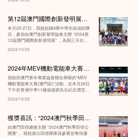
樺（小六丙）組成的參賽小組，在比賽中展
現出了...
第12屆澳門國際創新發明展奪得一銀三銅
本月25-27日，我校組織4隊中學生組成的隊
伍，參加由澳門創新發明協會主辦 “2024第
12屆澳門國際創新發明展” ，為期三天在綜
藝館隆重舉行，來自兩岸四地及二十多個國
2024/10/29
家和地區的參展單位，共呈現近五百...
2024年MEV機動電能車大賽(澳門區)奪亞季軍
我校與澳門青年專業協會聯合舉辦的“MEV
機動電能車大賽(澳門區)”活動，在本月26日
下午於青洲中學11樓崔德祺先生紀念禮堂舉
行。我校邵卓恆同學及吳梓熙同學分別獲得
2024/10/28
亞軍及季軍優異成績。
獲獎喜訊：“2024澳門秋季田徑公開賽” 奪得優異成績
由澳門田徑總會主辦 “2024澳門秋季田徑公
開賽”， 我校派出田徑隊隊員參賽並奪得優