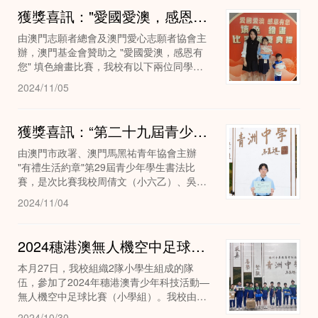
獲獎喜訊："愛國愛澳，感恩有您" 填色繪畫比賽奪得優異成績
由澳門志願者總會及澳門愛心志願者協會主
辦，澳門基金會贊助之 "愛國愛澳，感恩有
您" 填色繪畫比賽，我校有以下兩位同學獲
獎。
2024/11/05
獲獎喜訊：“第二十九屆青少年學生書法比賽“獲優異成績
由澳門市政署、澳門馬黑祐青年協會主辦
"有禮生活約章"第29屆青少年學生書法比
賽，是次比賽我校周倩文（小六乙）、吳峻
宇（小六乙）獲得高小組入選獎，恭喜以上
2024/11/04
獲獎同學，希望同學再接再厲...
2024穗港澳無人機空中足球比賽（小學組）我校榮獲季軍
本月27日，我校組織2隊小學生組成的隊
伍，參加了2024年穗港澳青少年科技活動—
無人機空中足球比賽（小學組）。我校由林
志健（小六甲）、吳彥陽（小六丙）、陳凱
2024/10/30