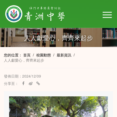
人人獻愛心，齊齊來起步
您的位置：
首頁
/
校園動態
/
最新資訊
/
人人獻愛心，齊齊來起步
發佈日期：2024/12/09
分享至：