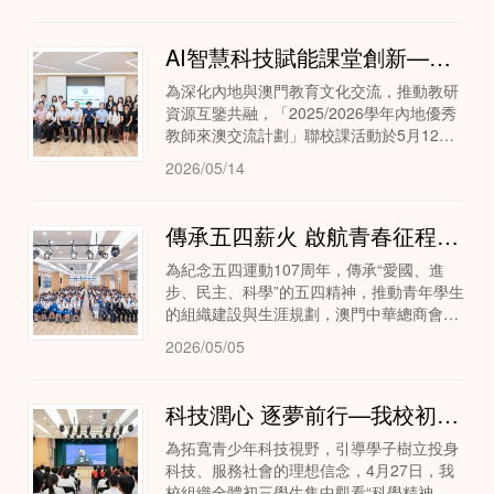
AI智慧科技賦能課堂創新—聯校公開課《DNA的結構》
為深化內地與澳門教育文化交流，推動教研
資源互鑒共融，「2025/2026學年內地優秀
教師來澳交流計劃」聯校課活動於5月12日
在澳門中華總商會附設青洲中學順利舉行。
2026/05/14
傳承五四薪火 啟航青春征程—青洲中學舉辦五四青年節暨級社成立典禮
為紀念五四運動107周年，傳承“愛國、進
步、民主、科學”的五四精神，推動青年學生
的組織建設與生涯規劃，澳門中華總商會附
設青洲中學於2026年5月4日舉辦“五四青年
2026/05/05
節專場活動暨高一高二級社成立儀式”。活...
科技潤心 逐夢前行—我校初三學子觀看杭澳科創青年面對面直播
為拓寬青少年科技視野，引導學子樹立投身
科技、服務社會的理想信念，4月27日，我
校組織全體初三學生集中觀看“科學精神，青