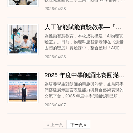
春綻放—杭州科創企業與澳門青年面對面
2026/04/28
2026”主題直播，讓同學們感受科技力量，
汲取...
人工智能賦能實驗教學—「AI物理實驗室」全面提升課堂效能
為推動智慧教育，本校成功構建「AI物理實
驗室」。日前，物理科唐智豪老師在《測量
固體的密度》實驗課中，整合應用「AI實驗
測評系統」，具體展現科技如何為實驗教學
2026/04/23
帶來「提質」與「增效」的實質成果。
2025 年度中學朗誦比賽圓滿舉行 獲獎學生表現卓越
為培養學生對朗誦的興趣與熱情，並為同學
們搭建展示語言表達能力與舞台藝術表現的
交流平台，2025 年度中學朗誦比賽已順利
圓滿舉行。賽事設粵語、普通話、英語三大
2026/04/07
類別，分初中組與高中組角逐。本屆賽事競
爭激烈...
« 上一頁
下一頁 »