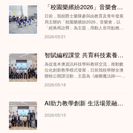
「校園樂繽紛2026」音樂會我校爵士樂隊精彩獻演
日前，我校爵士樂隊參與由教育及青年發展
局主辦的「校園樂繽紛2026」音樂會，以
「經典再詮釋」為主題，用動人音符點燃現
場氛圍。
2026/05/21
智賦編程課堂 共育科技素養—聯校公開課《繪圖魔法師──函數封裝圖形》
為促進本澳資訊科技學科教研交流，推動數
位化創新教學模式發展，日前我校舉辦全澳
聯校公開課活動，主題為《繪圖魔法師──函
數封裝圖形》。活動邀請教青局代表、內地
2026/05/18
優秀數學教師團隊及本澳多所友校教師代表
蒞臨觀摩...
AI助力教學創新 生活場景融數學—聯校公開課《二次函數模型在實際生活中的應用》
2026/05/15