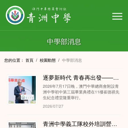
中學部消息
您的位置：
首頁
/
校園動態
/
中學部消息
逐夢新時代 青春再出發——青洲中學第三屆初中畢業典禮順利舉行
2026年7月17日晚，澳門中華總商會附設青
洲中學初中第三屆畢業典禮在11樓崔德祺先
生紀念禮堂隆重舉行。
2026/07/27
青洲中學義工隊校外培訓營圓滿完成