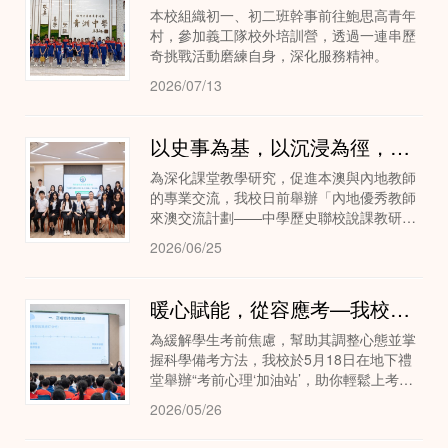
本校組織初一、初二班幹事前往鮑思高青年
村，參加義工隊校外培訓營，透過一連串歷
奇挑戰活動磨練自身，深化服務精神。
2026/07/13
以史事為基，以沉浸為徑，以家國為魂—聯校歷史說課《金與南宋的對峙》
為深化課堂教學研究，促進本澳與內地教師
的專業交流，我校日前舉辦「內地優秀教師
來澳交流計劃——中學歷史聯校說課教研活
動」。周依婷老師以《金與南宋的對峙》一
2026/06/25
課為教材，進行了三十分鐘的說課，充分展
示「以史事...
暖心賦能，從容應考—我校開展考前心理疏導專題講座
為緩解學生考前焦慮，幫助其調整心態並掌
握科學備考方法，我校於5月18日在地下禮
堂舉辦“考前心理‘加油站’，助你輕鬆上考
場”專題講座，初一初二級全體學生參與。活
2026/05/26
動由學校心理健康導師黎鈞陶副主任主講，
旨在...