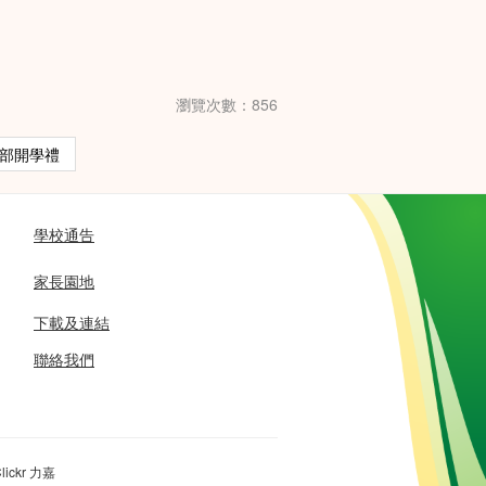
瀏覽次數：856
學部開學禮
學校通告
家長園地
下載及連結
聯絡我們
lickr 力嘉