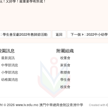
玩！又好學！最重要學有所成！
: 學生會呈獻2022年教師節活動
返回
下一個
: 2022中小幼
校園訊息
附屬組織
最新資訊
校董會
中學部消息
家長會
小學部消息
教聯會
幼稚園消息
學生會
校友會
ight © 2026 www.iv.edu.mo 澳門中華總商會附設青洲中學
Created with
C