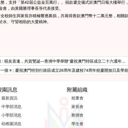
，支持「第42屆公益金百萬行」。捐款遞交儀式於澳門日報大樓舉行
金會，由黃國勝理事長等代表接受。
全校師生與家長亦積極響應募捐，共籌得善款澳門幣十二萬元整，相關款
於水、守望相助的大愛精神。
 : 硯友喜逢，共賀雙誕—青洲中學舉辦“慶祝澳門特區成立二十六週年...
下一個
: 慶祝澳門特別行政區成立26周年及建校74周年校慶開放日及學前.
校園訊息
附屬組織
最新資訊
校董會
中學部消息
家長會
小學部消息
教聯會
幼稚園消息
學生會