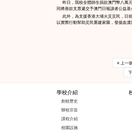
昨日，我校全體師生捐款澳門幣八萬元整
同將善款支票遞交予澳門日報讀者公益基
此外，為支援香港大埔火災災民，日前
以實際行動幫助災民重建家園，發揚血濃
上一個
學校介紹
創校歷史
辦校宗旨
課程介紹
校園設施