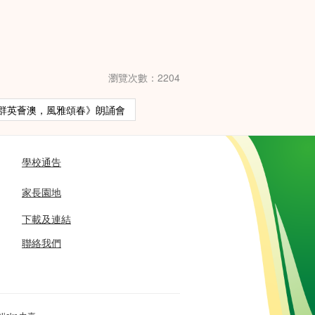
瀏覽次數：2204
《群英薈澳，風雅頌春》朗誦會
學校通告
家長園地
下載及連結
聯絡我們