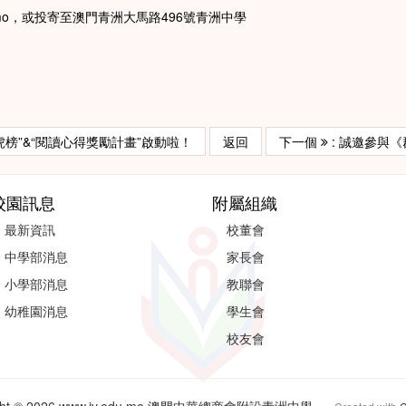
u.mo，或投寄至澳門青洲大馬路496號青洲中學
虎榜”&“閱讀心得獎勵計畫”啟動啦！
返回
下一個
: 誠邀參與
校園訊息
附屬組織
最新資訊
校董會
中學部消息
家長會
小學部消息
教聯會
幼稚園消息
學生會
校友會