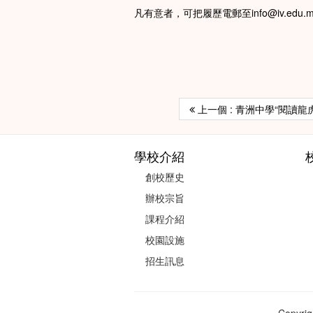
凡有意者，可把履歷電郵至info@iv.ed
上一個 : 青洲中學“閱讀龍
學校介紹
創校歷史
辦校宗旨
課程介紹
校園設施
招生訊息