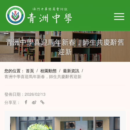
青洲中學喜迎馬年新春，師生共慶辭舊
迎新
您的位置：
首頁
/
校園動態
/
最新資訊
/
青洲中學喜迎馬年新春，師生共慶辭舊迎新
發佈日期：2026/02/13
分享至：