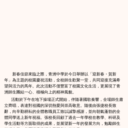
新春佳節來臨之際，青洲中學於今日舉辦以「迎新春・賀新
年」為主題的校園慶祝活動，全校師生歡聚一堂，共同迎接充滿希
望與活力的馬年。此次活動不僅豐富了校園文化生活，更展現了青
洲師生團結一心、積極向上的精神風貌。
活動於下午在地下操場正式開始，伴隨著國歌奏響，全場師生肅
立齊唱，表達對祖國的深切熱愛與崇高敬意。隨後由張捷校長致
辭，向辛勤耕耘的全體教職員工致以誠摯感謝，並向朝氣蓬勃的全
體同學送上新年祝福。張校長回顧了過去一年學校在教學、科研及
學生活動等方面取得的成果，並展望新一年的發展方向，勉勵師生