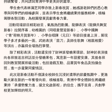
持續奮發，共同譜寫青洲中學更美好的篇章。
學生會代表林滿芝同學亦致上新春祝賀，她感謝老師們的悉心教
導與同學們的積極參與，並表示學生會將繼續秉持服務精神，積極
籌辦各類活動，為校園發展貢獻青春力量。
活動現場節目精彩紛呈，氣氛熱烈歡騰。龍獅表演《龍獅共舞賀
新春》拉開序幕，幼稚園的《同唱童聲迎新春》、小學中國舞
《“青”荷映月賀新年》、小學合唱隊《元日》等節目接連上演，展現
學子多才多藝的一面。武術表演「苗刀」及師生歌舞《相親相愛》
等演出，亦贏得全場熱烈掌聲。
除了精彩表演，活動還安排了財神派發糖果環節。財神於表演後
向各班致送吉祥話並分發糖果包，寓意新一年甜蜜安康。其後各班
回到教室開展班級活動，包括遊戲互動、品嘗賀年食品及拍攝合
照，進一步凝聚同窗情誼。
此次迎新春活動不僅讓全校師生沉浸於濃厚的節慶氛圍中，更激
勵大家在新的一年奮發向前、積極進取。青洲中學全體師生將繼續
秉持「承優勢奮力進，揚文化啟新程」的信念，攜手並肩，共創學
校更加輝煌的明天。