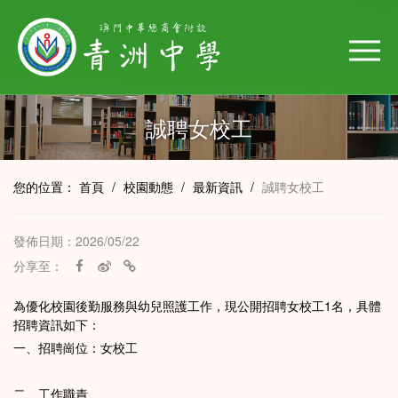
誠聘女校工
您的位置：
首頁
/
校園動態
/
最新資訊
/
誠聘女校工
發佈日期：2026/05/22
分享至：
為優化校園後勤服務與幼兒照護工作，現公開招聘女校工1名，具體
招聘資訊如下：
一、招聘崗位：女校工
二、工作職責