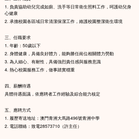
1. 負責協助幼兒完成如廁、洗手等日常衛生照料工作，呵護幼兒身
心健康
2. 承擔校園各區域日常清潔保潔工作，維護校園整潔衛生環境
三、任職要求
1. 年齡：50歲以下
2. 身體健康，具備良好體力，能夠勝任崗位相關體力勞動
3. 為人細心、有耐性，具備強烈責任感與服務意識
4. 熱心校園服務工作，做事踏實穩重
四、薪酬待遇
具體待遇面議，依應聘者工作經驗及綜合能力核定
五、應聘方式
1. 履歷寄送地址：澳門青洲大馬路496號青洲中學
2. 電話聯絡：致電28573710（許主任）