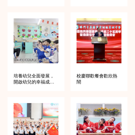
程
培養幼兒全面發展，
校慶聯歡餐會歡欣熱
開啟幼兒的幸福成長
鬧
之路—青洲中學幼稚
園課程