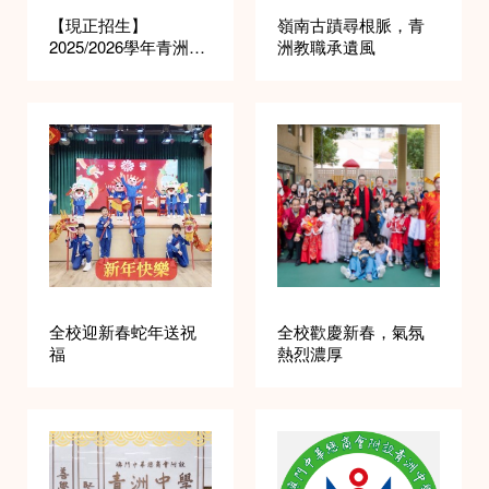
【現正招生】
嶺南古蹟尋根脈，青
2025/2026學年青洲中
洲教職承遺風
學中學部
全校迎新春蛇年送祝
全校歡慶新春，氣氛
福
熱烈濃厚