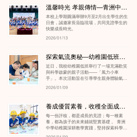
溫馨時光 孝親傳情—青洲中學幼稚園生日會
本校上學期圓滿舉辦9月至2月出生學生的生
日會，誠邀家長蒞臨現場，共同見證學生的
快樂成長時光。
2026/01/13
探索氣流奧秘—幼稚園低班親子風力車科學活動
近日，我校幼稚園低班舉行了一場充滿歡笑
與科學啟蒙的親子活動——「風力小車
手」。本次活動旨在引導學生親身體驗氣流
的力量，培養動手能力與觀察力，並在親子
2026/01/09
協作中激發科學探索的興趣。學生化身為充
滿好奇心的小小...
養成優質素養，收穫全面成長—青洲中學幼稚園多元評核
每一份評核，都是成長的見證；每一種素
養，都為孩子的未來鋪就堅實基礎 。 青洲
中學幼稚園深耕教學實踐，堅持探索科學評
核新模式。在日常課堂與豐富活動中，我們
2026/01/09