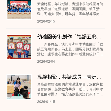
新歲將至，年味漸濃。青洲中學幼稚園為幼
低級舉辦「送舊迎新，團團圓圓」親子活
動，透過大掃除、辦年貨、團年飯等環節，
讓家長與孩子一同感受新春的喜悅與傳統節
2026/02/15
日的溫馨氛圍。
幼稚園美術創作「福韻五彩繪新春」
新春將至，澳門青洲中學幼稚園以「福
韻五彩繪新春」為主題，開展分齡創意美術
活動，讓學生在藝術創作中感受傳統節日的
喜悅與文化韻味。
2026/02/04
溫馨相聚，共話成長—青洲中學幼稚園親子早餐會圓滿舉行
為搭建輕鬆溫馨的家校溝通平台，深化家校
合作關係，凝聚教育共識，近日，青洲中學
幼稚園舉辦了一場充滿歡聲笑語的親子早餐
會。
2026/01/15