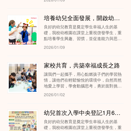
引導學生們在體驗中學習、在探索中成長...
培養幼兒全面發展，開啟幼兒的幸福成長之路—青洲中學幼稚園課程
良好的幼兒教育是奠定學生幸福人生的基
礎，我校幼稚園在課堂上重視啓發學生，重
點培養學生興趣、習慣，並促進能力與思維
的發展。讓每一個學生陽光、健康、全面的
2026/01/09
發展。我們期望從幼稚園開始，透過十五年
的教育，培養...
家校共育，共築幸福成長之路
讓我們一起攜手，用心點燃孩子們的學習熱
情，讓他們在輕鬆愉悅的環境中，自然而然
地愛上學習，學會動腦思考，勇於面對挑
戰。
2026/01/02
幼兒首次入學中央登記1月6日開始啦，歡迎報讀澳門中華總商會附設青洲中學（018)！
良好的幼兒教育是奠定學生幸福人生的基
礎，我校幼稚園在課堂上重視啓發學生，重