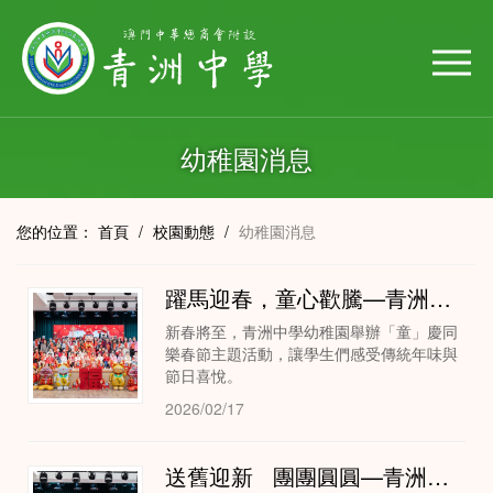
幼稚園消息
您的位置：
首頁
/
校園動態
/
幼稚園消息
躍馬迎春，童心歡騰—青洲中學幼稚園「童」慶同樂賀新春
新春將至，青洲中學幼稚園舉辦「童」慶同
樂春節主題活動，讓學生們感受傳統年味與
節日喜悅。
2026/02/17
送舊迎新 團團圓圓—青洲中學幼稚園幼低級親子活動溫馨開展