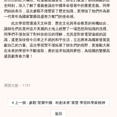
史時刻，深入了解了遵義會議在中國革命發展中的重要意義。同學
們紛紛表示，這次參觀不僅豐富了歷史知識，更增強了他們作為新
一代青年為國家繁榮昌盛努力奮鬥的使命感。
此次學習營通過天文科普、歷史文化與革命教育的有機結合，
讓師生們在貴州這片美麗的土地上經歷了一場思想與知識的洗禮。
同學們不僅加深了對科技前沿的理解，尤其是對射電望遠鏡的認
識，還更加珍惜今日來之不易的和平生活，立志將來為國家發展貢
獻自己的力量。這次學習營不僅拓展了師生們的視野，更激勵大家
在未來的學習中不斷進取，勇於追求知識與夢想，為祖國的繁榮昌
盛貢獻青春力量！
瀏覽次數：1131
上一個 : 參觀“星耀中國 · 科創未來”展覽 學習科學家精神
返回