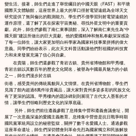
變生活。接著，師生們走進了舉世矚目的中國天眼（FAST）和平塘
國際天文體驗館，這座世界上最大的單口徑射電望遠鏡為全球天文
研究提供了無與倫比的觀測能力。學生們不僅學習到射電望遠鏡的
運作原理，還了解了其在探索宇宙奧秘、尋找外星文明中的重要貢
獻。此外，師生們參觀了南仁東事蹟館，深入了解南仁東先生為“中
國天眼”建設所做出的巨大貢獻。他的愛國精神和無私奉獻深深感染
了每一位師生，讓大家更加明白科學家為國家科技事業拼搏的偉大
意義。同學們紛紛表示，此次天文科普活動讓他們對祖國的科技實
力和未來發展充滿了信心與自豪。
在貴陽，師生們還參觀了青岩古鎮、貴州省博物館和甲秀樓。
青岩古鎮以其數百年的歷史文化聞名，被譽為中國最具魅力的小鎮
之一，師生們漫步於古鎮
街巷，感受貴州的傳統風貌與人文情懷。在貴州省博物館，學生們
見識了館內超過8萬件珍貴藏品，讓大家對貴州多姿多彩的民族文化
有了更深的認識。甲秀樓內的題詠碑刻則展現了古代文人墨客的才
情，讓學生們領略到歷史文化的深厚底蘊。
另外，師生們前往遵義參觀了息烽集中營和遵義會議會址，開
展了一次意義深遠的愛國主義教育。息烽集中營曾是抗日戰爭時期
國民黨軍統局設立的秘密監獄，關押了數千名愛國人士。通過參觀
這座革命遺址，師生們深切體會到革命先烈為國家獨立和民族解放
所作出的巨大犧牲。在遵義會議會址，師生們重溫了那段關鍵的歷