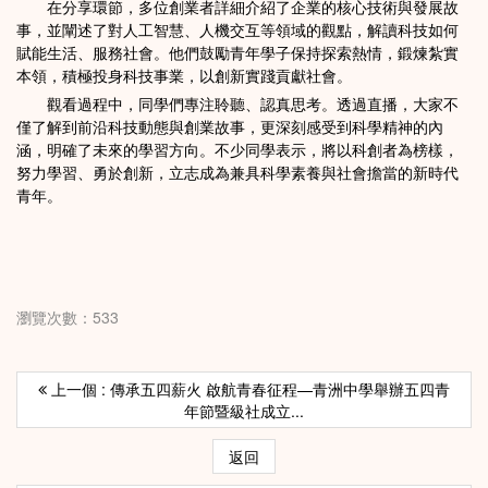
在分享環節，多位創業者詳細介紹了企業的核心技術與發展故
事，並闡述了對人工智慧、人機交互等領域的觀點，解讀科技如何
賦能生活、服務社會。他們鼓勵青年學子保持探索熱情，鍛煉紮實
本領，積極投身科技事業，以創新實踐貢獻社會。
觀看過程中，同學們專注聆聽、認真思考。透過直播，大家不
僅了解到前沿科技動態與創業故事，更深刻感受到科學精神的內
涵，明確了未來的學習方向。不少同學表示，將以科創者為榜樣，
努力學習、勇於創新，立志成為兼具科學素養與社會擔當的新時代
青年。
瀏覽次數：533
上一個 : 傳承五四薪火 啟航青春征程—青洲中學舉辦五四青
年節暨級社成立...
返回