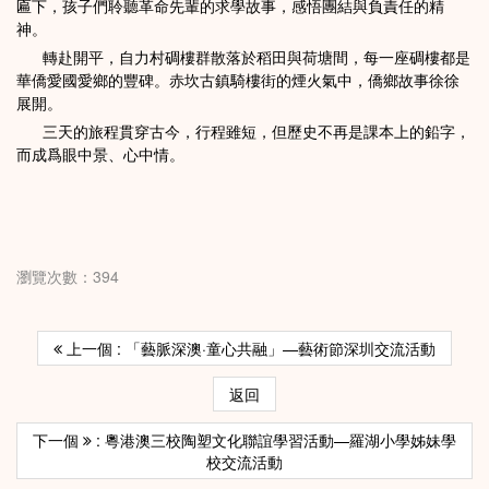
匾下，孩子們聆聽革命先輩的求學故事，感悟團結與負責任的精
神。
轉赴開平，自力村碉樓群散落於稻田與荷塘間，每一座碉樓都是
華僑愛國愛鄉的豐碑。赤坎古鎮騎樓街的煙火氣中，僑鄉故事徐徐
展開。
三天的旅程貫穿古今，行程雖短，但歷史不再是課本上的鉛字，
而成爲眼中景、心中情。
瀏覽次數：394
上一個 : 「藝脈深澳·童心共融」—藝術節深圳交流活動
返回
下一個
: 粵港澳三校陶塑文化聯誼學習活動—羅湖小學姊妹學
校交流活動