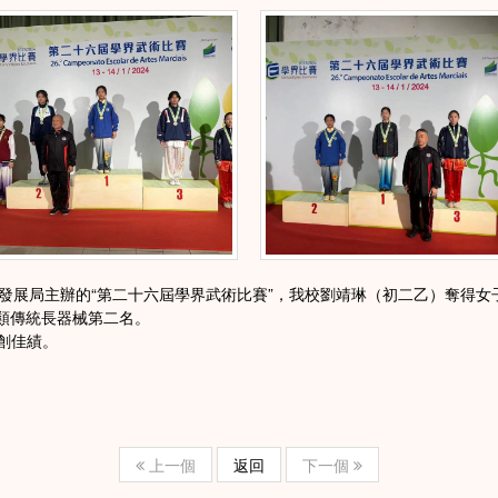
展局主辦的“第二十六屆學界武術比賽”，我校劉靖琳（初二乙）奪得女子
拳類傳統長器械第二名。
創佳績。
上一個
返回
下一個