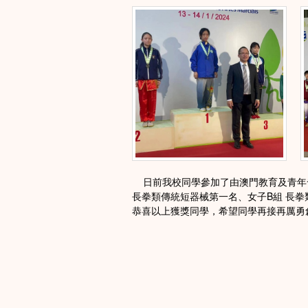
日前我校同學參加了由澳門教育及青年發
長拳類傳統短器械第一名、女子B組 長
恭喜以上獲獎同學，希望同學再接再厲勇