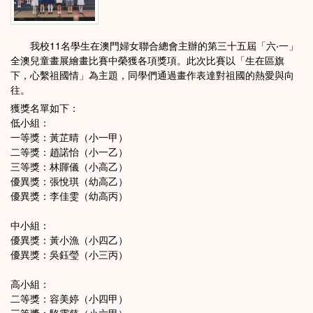
我校11名學生在澳門婦女聯合總會主辦的第三十五屆「六‧一」
全澳兒童畫展繪畫比賽中榮獲各項獎項。此次比賽以「生在區旗
下，心繫祖國情」為主題，同學們通過畫作表達對祖國的熱愛與向
往。
獲獎名單如下：
低小組：
一等獎：黃芷晴（小一甲）
二等獎：趙諾怡（小一乙）
三等獎：林賱儀（小高乙）
優異獎：張悅琪（幼高乙）
優異獎：李佳雯（幼高丙）
中小組：
優異獎：黃小漁（小四乙）
優異獎：吳鈺瑩（小三丙）
高小組：
二等獎：容美婷（小四甲）