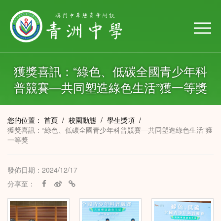
獲獎喜訊：“綠色、低碳全國青少年科
普競賽—共同塑造綠色生活”獲一等獎
您的位置：
首頁
/
校園動態
/
學生獎項
/
獲獎喜訊：“綠色、低碳全國青少年科普競賽—共同塑造綠色生活”獲
一等獎
發佈日期：2024/12/17
分享至：