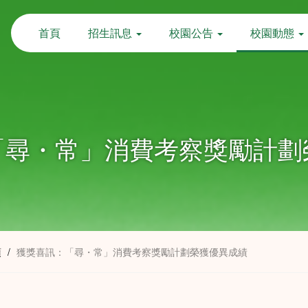
首頁
招生訊息
校園公告
校園動態
「尋・常」消費考察獎勵計劃
項
/
獲獎喜訊：「尋・常」消費考察獎勵計劃榮獲優異成績