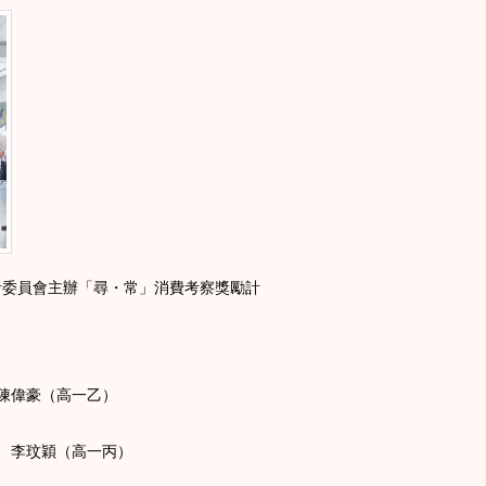
委員會主辦「尋・常」消費考察獎勵計
陳偉豪（高一乙）
、李玟穎（高一丙）