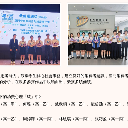
思考能力，鼓勵學生關心社會事務，建立良好的消費者意識，澳門消費者
的分析，在眾多參賽作品中脫穎而出，榮獲多項佳績。
下的消費心理「碳」析》
（高一甲）、何璐（高一乙）、戴欣桐（高一乙）、龍哲函（高一乙）、
（高一乙）、周錦澤（高一丙）、林敏琪（高一丙）、張巧盈（高一丙）