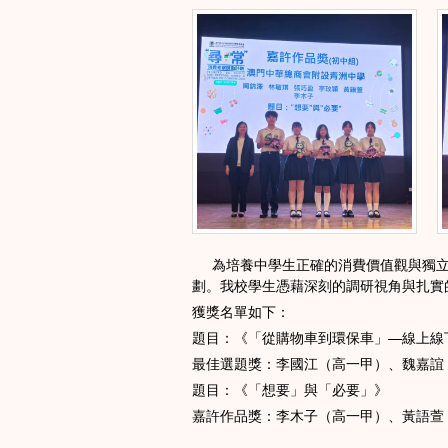
為培養中學生正確的消費價值觀與獨立
劃。我校學生憑藉深刻的調研視角與扎實
獲獎名單如下：
題目：《「從購物車到環保車」—線上線
最佳選題獎：李國江（高一甲）、魏嘉誼
題目：《「想要」與「必要」》
嘉許作品獎：李木子（高一甲）、黃語萱