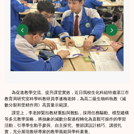
為促進教學交流、提升課堂實效，近日我校生化科組特邀湛江市
教育局研究室科學科教研員李遂梅老師，為高二級生物科執教《減
數分裂和受精作用》高質量示範課。
課堂上，李老師緊扣教材重點與難點，採用任務驅動、模型建構
等多元教學策略，將抽象的減數分裂過程轉化為直觀可操作的學習
活動，引導學生動手參與、自主探究。整節課設計精巧、講授扎
實，充分展現教研專家的教學風範與學科素養。