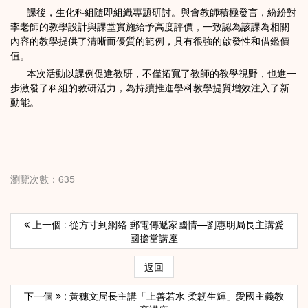
課後，生化科組隨即組織專題研討。與會教師積極發言，紛紛對
李老師的教學設計與課堂實施給予高度評價，一致認為該課為相關
內容的教學提供了清晰而優質的範例，具有很強的啟發性和借鑑價
值。
本次活動以課例促進教研，不僅拓寬了教師的教學視野，也進一
步激發了科組的教研活力，為持續推進學科教學提質增效注入了新
動能。
瀏覽次數：635
上一個 : 從方寸到網絡 郵電傳遞家國情—劉惠明局長主講愛
國擔當講座
返回
下一個
: 黃穗文局長主講「上善若水 柔韌生輝」愛國主義教