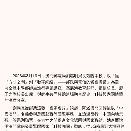
2026年3月16日，澳門郵電局劉惠明局長蒞臨本校，以「從
『方寸之間』到『數字網絡』——郵政與電信的愛國擔當」為題，
向全體中學部師生進行專題講座。高展鴻教育顧問、張捷校長、廖
玉光副校長出席，與師生共同聆聽這場融合歷史、科技與家國情懷
的深度分享。
劉局長從郵票這張「國家名片」談起，闡述澳門回歸後以「中
國澳門」名義參與萬國郵聯等國際事務，並透過發行「中國內地景
觀」等系列郵票，在方寸之間促進文化認同與國家聯結。她進而說
明澳門電信發展緊跟國家「科技強國」戰略，從5G佈局到大灣區跨