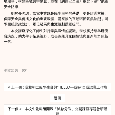
境服務，構建區域數字動脈，並在《網絡安全法》框架下築牢網絡
安全防線。
劉局長強調，郵電事業既是民生服務的基礎，更是維護主權、
保障安全與傳播文化的重要載體。講座後的互動環節氣氛熱烈，同
學圍繞郵政設計、電信發展與生涯規劃踴躍提問。
本次講座深化了師生對行業與國情的認識。學校將持續舉辦優
質講座，助力學子拓展視野，成長為兼具家國情懷與創新能力的新
一代。
瀏覽次數：601
上一個 : 我校初二級學生參與“HELLO—我好”自我認識工作坊
返回
下一個
: 本校生化科組開展「減數分裂」公開課暨專題教研活
動