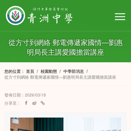
從方寸到網絡 郵電傳遞家國情—劉惠
明局長主講愛國擔當講座
您的位置：
首頁
/
校園動態
/
中學部消息
/
從方寸到網絡 郵電傳遞家國情—劉惠明局長主講愛國擔當講座
發佈日期：2026/03/18
分享至：