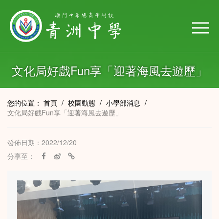
文化局好戲Fun享「迎著海風去遊歷」
您的位置：
首頁
/
校園動態
/
小學部消息
/
文化局好戲Fun享「迎著海風去遊歷」
發佈日期：2022/12/20
分享至：